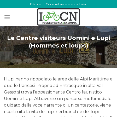
Skip
Découvrir Cuneo et ses environs à vélo
to
content
Le Centre visiteurs Uomini e Lupi
(Hommes et loups)
I lupi hanno ripopolato le aree delle Alpi Marittime e
quelle francesi. Proprio ad Entracque in alta Val
Gesso si trova l’appassionante Centro faunistico
Uomini e Lupi. Attraverso un percorso multimediale
guidato dalla voce narrante di un cantastorie, viene
ricostruita la vita dei lupi nei branchi e dei lupi