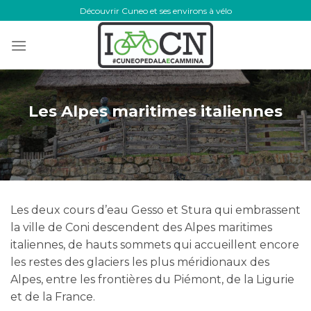
Skip
Découvrir Cuneo et ses environs à vélo
to
content
Les Alpes maritimes italiennes
Les deux cours d’eau Gesso et Stura qui embrassent
la ville de Coni descendent des Alpes maritimes
italiennes, de hauts sommets qui accueillent encore
les restes des glaciers les plus méridionaux des
Alpes, entre les frontières du Piémont, de la Ligurie
et de la France.