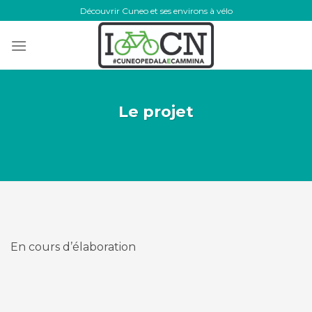
Skip
Découvrir Cuneo et ses environs à vélo
to
content
Le projet
En cours d’élaboration