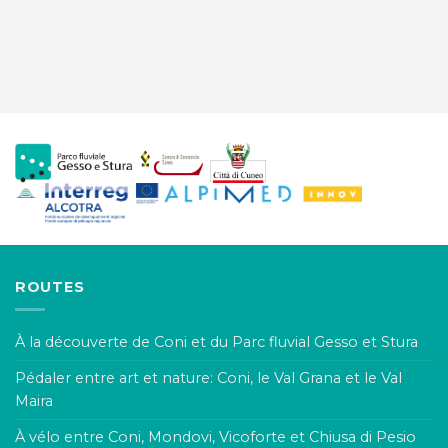
ROUTES
À la découverte de Coni et du Parc fluvial Gesso et Stura
Pédaler entre art et nature: Coni, le Val Grana et le Val
Maira
À vélo entre Coni, Mondovi, Vicoforte et Chiusa di Pesio