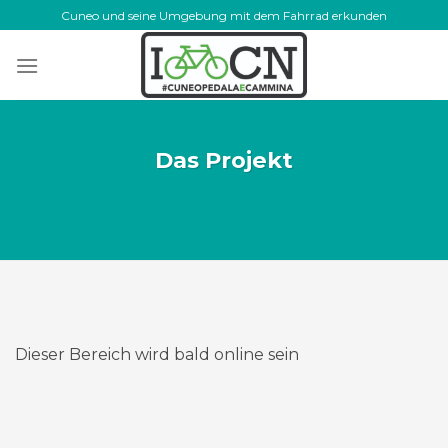
Skip
Cuneo und seine Umgebung mit dem Fahrrad erkunden
to
content
Das Projekt
Dieser Bereich wird bald online sein