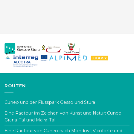
ROUTEN
Cuneo und der Flusspark Gesso und Stura
Eine Radtour im Zeichen von Kunst und Natur: Cuneo,
Grana-Tal und Maira-Tal
Eine Radtour von Cuneo nach Mondovì, Vicoforte und