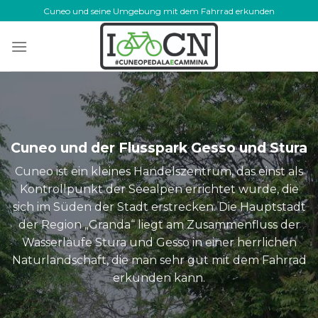
Skip
Cuneo und seine Umgebung mit dem Fahrrad erkunden
to
content
Cuneo und der Flusspark Gesso und Stura
Cuneo ist ein kleines Handelszentrum, das einst als
Kontrollpunkt der Seealpen errichtet wurde, die
sich im Süden der Stadt erstrecken. Die Hauptstadt
der Region „Granda“ liegt am Zusammenfluss der
Wasserläufe Stura und Gesso in einer herrlichen
Naturlandschaft, die man sehr gut mit dem Fahrrad
erkunden kann.