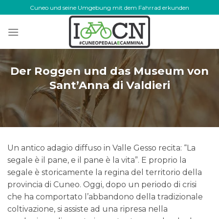
Skip
Cuneo und seine Umgebung mit dem Fahrrad erkunden
to
content
Der Roggen und das Museum von
Sant’Anna di Valdieri
Un antico adagio diffuso in Valle Gesso recita: “La
segale è il pane, e il pane è la vita”. E proprio la
segale è storicamente la regina del territorio della
provincia di Cuneo. Oggi, dopo un periodo di crisi
che ha comportato l’abbandono della tradizionale
coltivazione, si assiste ad una ripresa nella