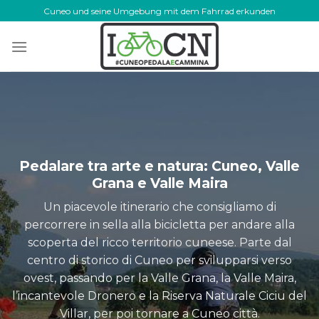
Skip
Cuneo und seine Umgebung mit dem Fahrrad erkunden
to
content
Pedalare tra arte e natura: Cuneo, Valle
Grana e Valle Maira
Un piacevole itinerario che consigliamo di
percorrere in sella alla bicicletta per andare alla
scoperta del ricco territorio cuneese. Parte dal
centro di storico di Cuneo per svilupparsi verso
ovest, passando per la Valle Grana, la Valle Maira,
l’incantevole Dronero e la Riserva Naturale Ciciu del
Villar, per poi tornare a Cuneo città.