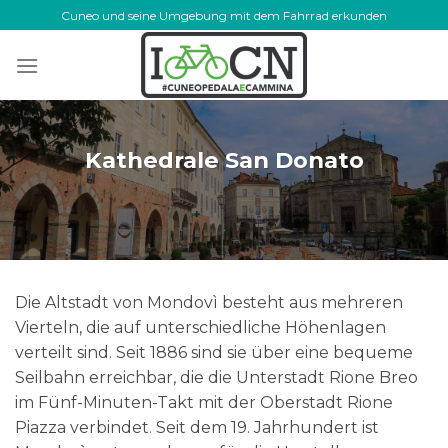
Skip
Cuneo und seine Umgebung mit dem Fahrrad erkunden
to
content
Kathedrale San Donato
Die Altstadt von Mondovì besteht aus mehreren
Vierteln, die auf unterschiedliche Höhenlagen
verteilt sind. Seit 1886 sind sie über eine bequeme
Seilbahn erreichbar, die die Unterstadt Rione Breo
im Fünf-Minuten-Takt mit der Oberstadt Rione
Piazza verbindet. Seit dem 19. Jahrhundert ist