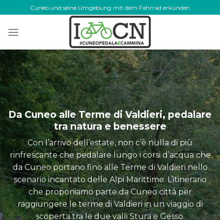
Skip
Cuneo und seine Umgebung mit dem Fahrrad erkunden
to
content
Da Cuneo alle Terme di Valdieri, pedalare
tra natura e benessere
Con l’arrivo dell’estate, non c’è nulla di più
rinfrescante che pedalare lungo i corsi d’acqua che
da Cuneo portano fino alle Terme di Valdieri nello
scenario incantato delle Alpi Marittime. L’itinerario
che proponiamo parte da Cuneo città per
raggiungere le terme di Valdieri in un viaggio di
scoperta tra le due valli Stura e Gesso.