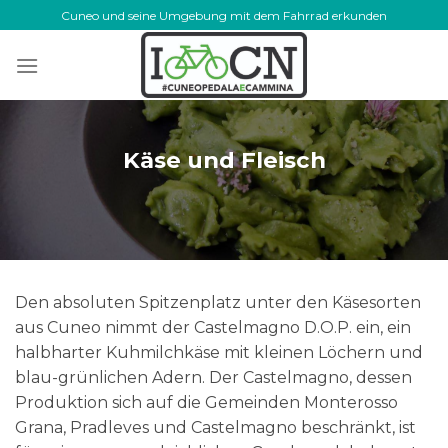
Skip
Cuneo und seine Umgebung mit dem Fahrrad erkunden
to
content
Käse und Fleisch
Den absoluten Spitzenplatz unter den Käsesorten
aus Cuneo nimmt der Castelmagno D.O.P. ein, ein
halbharter Kuhmilchkäse mit kleinen Löchern und
blau-grünlichen Adern. Der Castelmagno, dessen
Produktion sich auf die Gemeinden Monterosso
Grana, Pradleves und Castelmagno beschränkt, ist