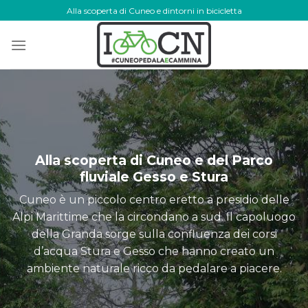
Skip
Alla scoperta di Cuneo e dintorni in bicicletta
to
content
Alla scoperta di Cuneo e del Parco
fluviale Gesso e Stura
Cuneo è un piccolo centro eretto a presidio delle
Alpi Marittime che la circondano a sud. Il capoluogo
della Granda sorge sulla confluenza dei corsi
d’acqua Stura e Gesso che hanno creato un
ambiente naturale ricco da pedalare a piacere.