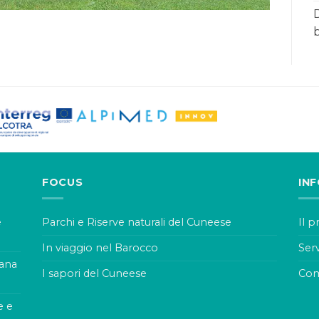
D
b
FOCUS
IN
e
Parchi e Riserve naturali del Cuneese
Il 
In viaggio nel Barocco
Serv
rana
I sapori del Cuneese
Com
e e