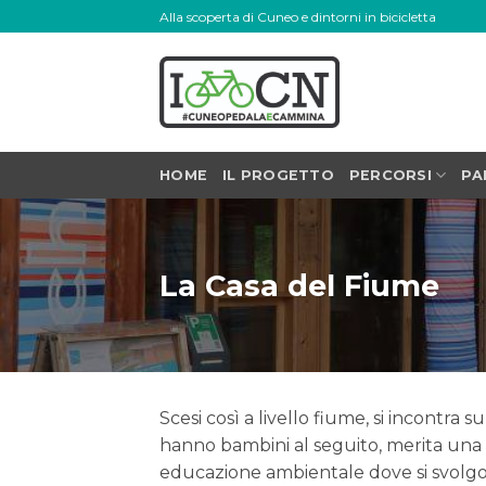
Skip
Alla scoperta di Cuneo e dintorni in bicicletta
to
content
HOME
IL PROGETTO
PERCORSI
PA
La Casa del Fiume
Scesi così a livello fiume, si incontra 
hanno bambini al seguito, merita una
educazione ambientale dove si svolgono