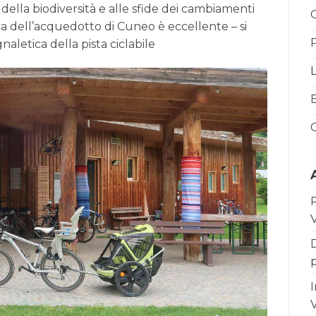
della biodiversità e alle sfide dei cambiamenti
qua dell’acquedotto di Cuneo è eccellente – si
P
aletica della pista ciclabile
P
V
D
I
V