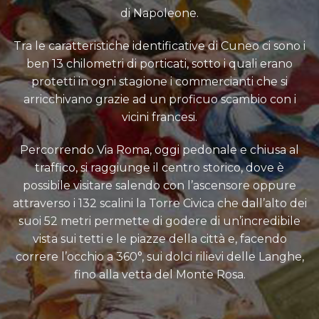
di Napoleone.
Tra le caratteristiche identificative di Cuneo ci sono i
ben 13 chilometri di porticati, sotto i quali erano
protetti in ogni stagione i commercianti che si
arricchivano grazie ad un proficuo scambio con i
vicini francesi.
Percorrendo Via Roma, oggi pedonale e chiusa al
traffico, si raggiunge il centro storico, dove è
possibile visitare salendo con l’ascensore oppure
attraverso i 132 scalini la Torre Civica che dall’alto dei
suoi 52 metri permette di godere di un’incredibile
vista sui tetti e le piazze della città e, facendo
correre l’occhio a 360°, sui dolci rilievi delle Langhe,
fino alla vetta del Monte Rosa.