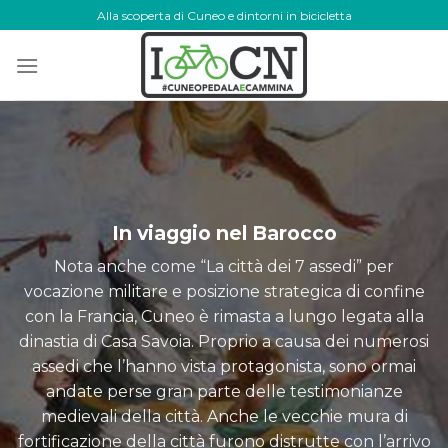
Skip
Alla scoperta di Cuneo e dintorni in bicicletta
to
content
In viaggio nel Barocco
Nota anche come “La città dei 7 assedi” per
vocazione militare e posizione strategica di confine
con la Francia, Cuneo è rimasta a lungo legata alla
dinastia di Casa Savoia. Proprio a causa dei numerosi
assedi che l’hanno vista protagonista, sono ormai
andate perse gran parte delle testimonianze
medievali della città. Anche le vecchie mura di
fortificazione della città furono distrutte con l’arrivo