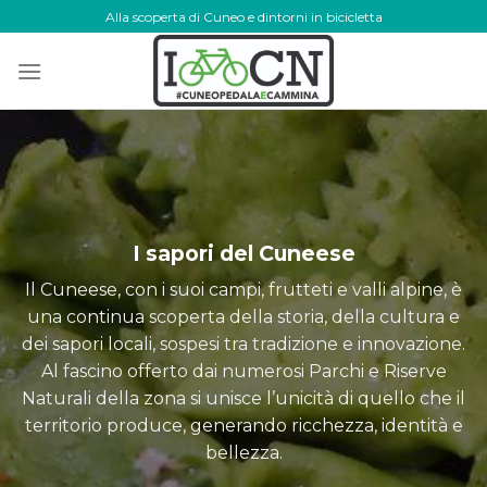
Skip
Alla scoperta di Cuneo e dintorni in bicicletta
to
content
I sapori del Cuneese
Il Cuneese, con i suoi campi, frutteti e valli alpine, è
una continua scoperta della storia, della cultura e
dei sapori locali, sospesi tra tradizione e innovazione.
Al fascino offerto dai numerosi Parchi e Riserve
Naturali della zona si unisce l’unicità di quello che il
territorio produce, generando ricchezza, identità e
bellezza.