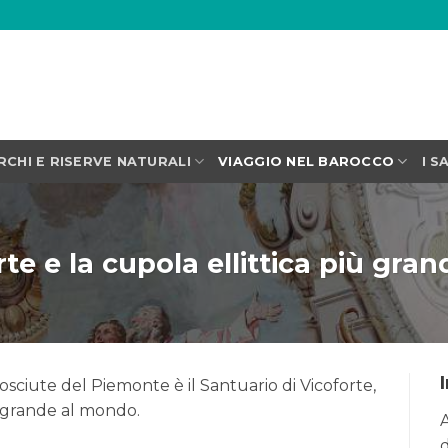
RCHI E RISERVE NATURALI
VIAGGIO NEL BAROCCO
I S
orte e la cupola ellittica più gr
osciute del Piemonte è il Santuario di Vicoforte,
iù grande al mondo.
d