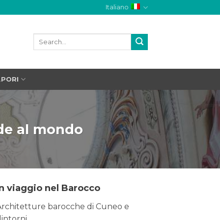
Italiano
APORI
ande al mondo
In viaggio nel Barocco
Architetture barocche di Cuneo e
intorni