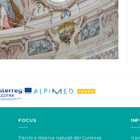
FOCUS
IN
e
Parchi e Riserve naturali del Cuneese
Il 