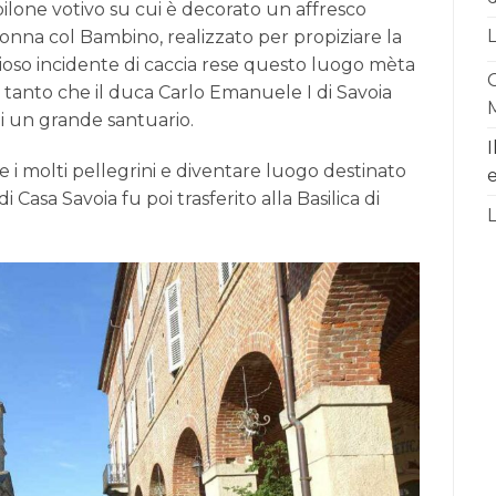
pilone votivo su cui è decorato un affresco
nna col Bambino, realizzato per propiziare la
ioso incidente di caccia rese questo luogo mèta
C
 tanto che il duca Carlo Emanuele I di Savoia
i un grande santuario.
I
 i molti pellegrini e diventare luogo destinato
e
 Casa Savoia fu poi trasferito alla Basilica di
L