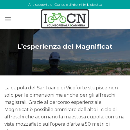
Skip
Alla scoperta di Cuneo e dintorni in bicicletta
to
content
L’esperienza del Magnificat
La cupola del Santuario di Vicoforte stupisce non
solo per le dimensioni ma anche per gli affreschi
magistrali. Grazie al percorso esperienziale
Magnificat è possibile ammirare dall’alto il ciclo di
affreschi che adornano la maestosa cupola, con una
vista mozzafiato sull’opera d’arte a 50 metri di