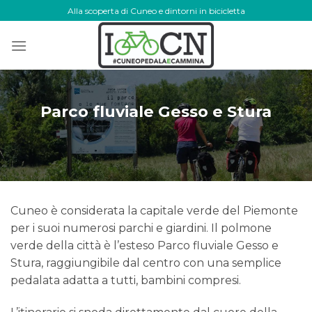
Skip
Alla scoperta di Cuneo e dintorni in bicicletta
to
content
Parco fluviale Gesso e Stura
Cuneo è considerata la capitale verde del Piemonte
per i suoi numerosi parchi e giardini. Il polmone
verde della città è l’esteso Parco fluviale Gesso e
Stura, raggiungibile dal centro con una semplice
pedalata adatta a tutti, bambini compresi.