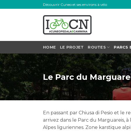
Skip
Découvrir Cuneo et ses environs à vélo
to
content
HOME
LE PROJET
ROUTES
PARCS 
Le Parc du Marguarei
En passant par Chiusa di Pesio et le
arrivez dans le Parc du Marguareis, à l
Alpes liguriennes. Zone karstique alpi