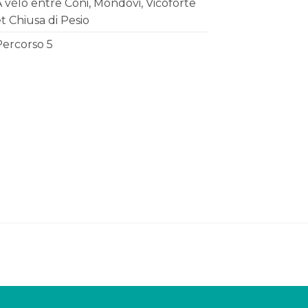
 vélo entre Coni, Mondovi, Vicoforte
t Chiusa di Pesio
Percorso 5