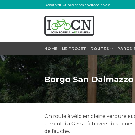
Skip
Découvrir Cuneo et ses environs à vélo
to
content
HOME
LE PROJET
ROUTES
PARCS 
Borgo San Dalmazzo
On roule à vélo en pleine verdure et s
torrent du Gesso, à travers des zone
de fauche.