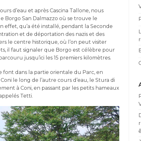
V
ours d’eau et après Cascina Tallone, nous
e de Borgo San Dalmazzo où se trouve le
P
en effet, qu’a été installé, pendant la Seconde
L
ation et de déportation des nazis et des
r
vers le centre historique, où l’on peut visiter
, il faut signaler que Borgo est célèbre pour
arcouru jusqu’ici les 15 premiers kilomètres.
e font dans la partie orientale du Parc, en
Coni le long de l’autre cours d’eau, le Stura di
ment à Coni, en passant par les petits hameaux
appelés Tetti.
P
V
r