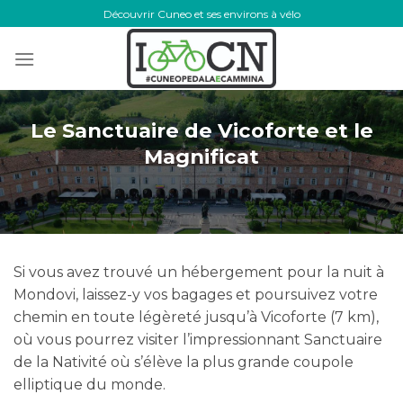
Skip
Découvrir Cuneo et ses environs à vélo
to
content
Le Sanctuaire de Vicoforte et le
Magnificat
Si vous avez trouvé un hébergement pour la nuit à
Mondovi, laissez-y vos bagages et poursuivez votre
chemin en toute légèreté jusqu’à Vicoforte (7 km),
où vous pourrez visiter l’impressionnant Sanctuaire
de la Nativité où s’élève la plus grande coupole
elliptique du monde.