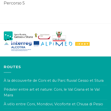
Percorso 5
ROUTES
À la découverte de Coni et du Parc fluvial Gesso et Stura
Pédaler entre art et nature: Coni, le Val Grana et le Val
Maira
À vélo entre Coni, Mondovi, Vicoforte et Chiusa di Pesio