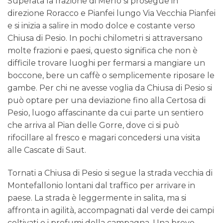
Superata la frazione di Merlo si prosegue in
direzione Roracco e Pianfei lungo Via Vecchia Pianfei
e si inizia a salire in modo dolce e costante verso
Chiusa di Pesio. In pochi chilometri si attraversano
molte frazioni e paesi, questo significa che non è
difficile trovare luoghi per fermarsi a mangiare un
boccone, bere un caffè o semplicemente riposare le
gambe. Per chi ne avesse voglia da Chiusa di Pesio si
può optare per una deviazione fino alla Certosa di
Pesio, luogo affascinante da cui parte un sentiero
che arriva al Pian delle Gorre, dove ci si può
rifocillare al fresco e magari concedersi una visita
alle Cascate di Saut.
Tornati a Chiusa di Pesio si segue la strada vecchia di
Montefallonio lontani dal traffico per arrivare in
paese. La strada è leggermente in salita, ma si
affronta in agilità, accompagnati dal verde dei campi
coltivati e i profumi della campagna. Una breve