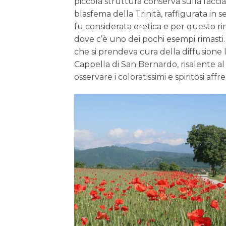
piccola struttura conserva sulla facc
blasfema della Trinità, raffigurata in
fu considerata eretica e per questo 
dove c’è uno dei pochi esempi rimasti.
che si prendeva cura della diffusione l
Cappella di San Bernardo, risalente a
osservare i coloratissimi e spiritosi aff