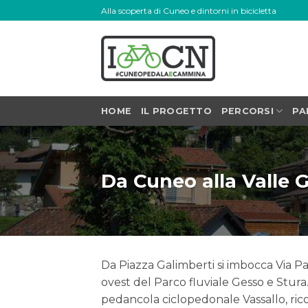
Skip
Alla scoperta di Cuneo e dintorni in bicicletta
to
content
HOME
IL PROGETTO
PERCORSI
PA
Da Cuneo alla Valle 
Da Piazza Galimberti si imbocca Via Pa
ovest del Parco fluviale Gesso e Stura.
pedancola ciclopedonale Vassallo, ric