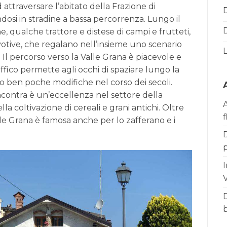
d attraversare l’abitato della Frazione di
dosi in stradine a bassa percorrenza. Lungo il
D
 qualche trattore e distese di campi e frutteti,
 votive, che regalano nell’insieme uno scenario
L
o. Il percorso verso la Valle Grana è piacevole e
ffico permette agli occhi di spaziare lungo la
ìto ben poche modifiche nel corso dei secoli.
incontra è un’eccellenza nel settore della
la coltivazione di cereali e grani antichi. Oltre
f
lle Grana è famosa anche per lo zafferano e i
D
I
V
D
b