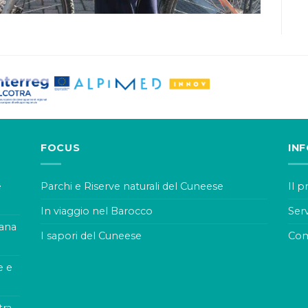
FOCUS
IN
e
Parchi e Riserve naturali del Cuneese
Il 
In viaggio nel Barocco
Serv
rana
I sapori del Cuneese
Com
e e
tra