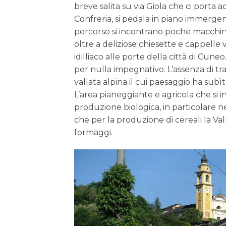
breve salita su via Giola che ci porta a
Confreria, si pedala in piano immergen
percorso si incontrano poche macchine,
oltre a deliziose chiesette e cappelle
idilliaco alle porte della città di Cune
per nulla impegnativo. L’assenza di tra
vallata alpina il cui paesaggio ha sub
L’area pianeggiante e agricola che si 
produzione biologica, in particolare nel
che per la produzione di cereali la Va
formaggi.